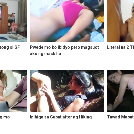
tong si GF
Pwede mo ko ibidyo pero magsuot
Literal na 2 T
ako ng mask ha
ig mo
Inihiga sa Gubat after ng Hiking
Tuwad Mabuti