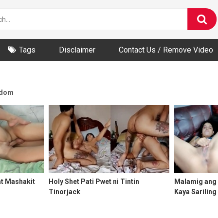
Tags
Disclaimer
Contact Us / Remove Video
dom
t Mashakit
Holy Shet Pati Pwet ni Tintin
Malamig ang 
Tinorjack
Kaya Sariling
Dinaliri