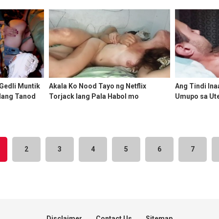
Gedli Muntik
Akala Ko Nood Tayo ng Netflix
Ang Tindi In
dang Tanod
Torjack lang Pala Habol mo
Umupo sa Ut
2
3
4
5
6
7
Disclaimer
Contact Us
Sitemap