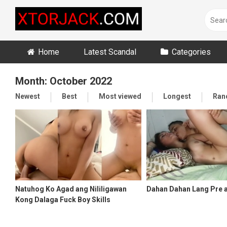
Skip
to
content
Home
Latest Scandal
Categories
Month:
October 2022
Newest
Best
Most viewed
Longest
Ran
Natuhog Ko Agad ang Nililigawan
Dahan Dahan Lang Pre a
Kong Dalaga Fuck Boy Skills