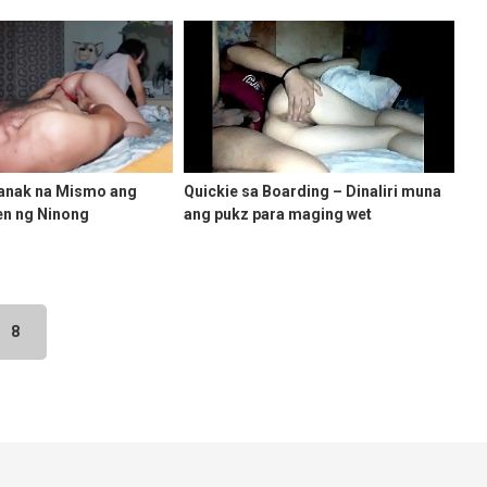
aanak na Mismo ang
Quickie sa Boarding – Dinaliri muna
en ng Ninong
ang pukz para maging wet
8