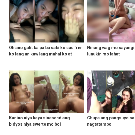
Oh ano galit ka pa ba sabi ko sau fren
Ninang wag mo sayangi
ko lang un kaw lang mahal ko at
lunukin mo lahat
tsinutsupa
Kanino niya kaya sinesend ang
Chupa ang pangsuyo sa
bidyos niya swerte mo boi
nagtatampo