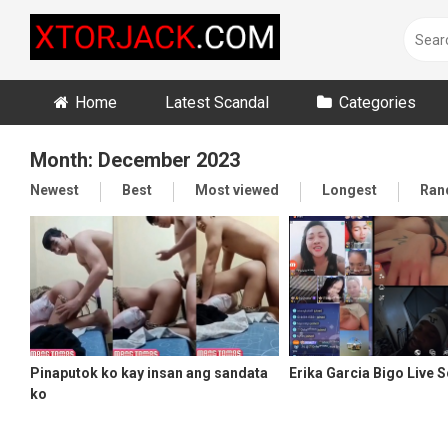
Skip
to
content
Home
Latest Scandal
Categories
Month:
December 2023
Newest
Best
Most viewed
Longest
Ran
Pinaputok ko kay insan ang sandata
Erika Garcia Bigo Live 
ko