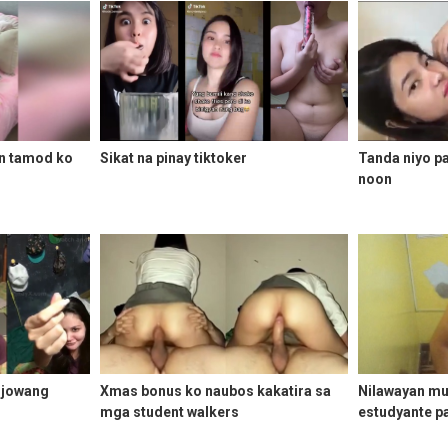
n tamod ko
Sikat na pinay tiktoker
Tanda niyo p
noon
 jowang
Xmas bonus ko naubos kakatira sa
Nilawayan mu
mga student walkers
estudyante p
sikip eh