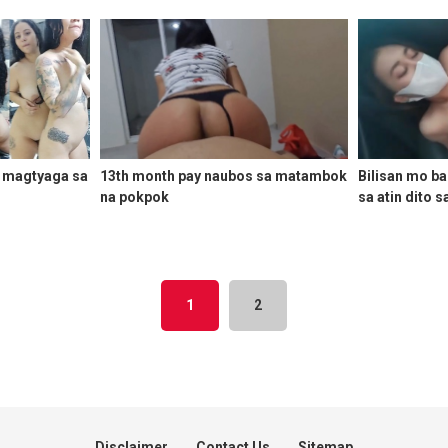
 magtyaga sa
13th month pay naubos sa matambok
Bilisan mo b
na pokpok
sa atin dito 
lagot na
1
2
Disclaimer
Contact Us
Sitemap