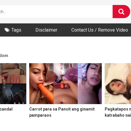
Tags
Disclaimer
Contact Us / Remove Video
dom
Scandal
Carrot para sa Pansit ang ginamit
Pagkatapos 
pamparaos
katrabaho na