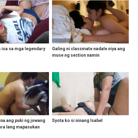
a isa sa mga legendary
Galing ni classmate nadale niya ang
muse ng section namin
na ang puki ng jowang
Syota ko si ninang Isabel
ara lang mapasukan