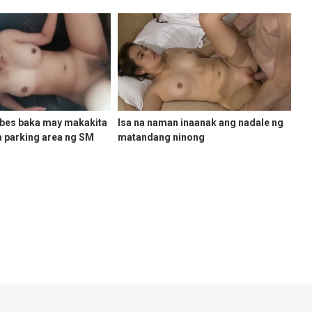
abes baka may makakita
Isa na naman inaanak ang nadale ng
sa parking area ng SM
matandang ninong