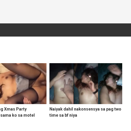
ng Xmas Party
Naiyak dahil nakonsensya sa pag two
isama ko sa motel
time sa bf niya