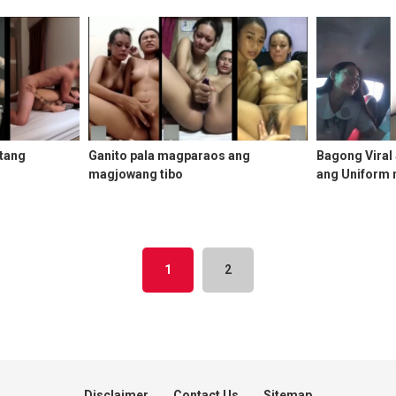
itang
Ganito pala magparaos ang
Bagong Viral 
magjowang tibo
ang Uniform 
Jowa
1
2
Disclaimer
Contact Us
Sitemap