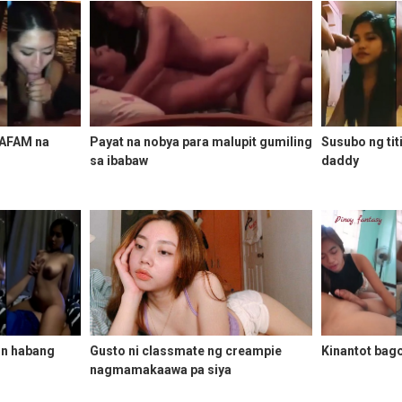
 AFAM na
Payat na nobya para malupit gumiling
Susubo ng tit
sa ibabaw
daddy
n habang
Gusto ni classmate ng creampie
Kinantot bago
nagmamakaawa pa siya