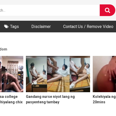
Tags
Disclaimer
Contact Us / Remove Video
dom
sa college
Gandang nurse niyot lang ng
Kolehiyala n
iyalang chix
pasyenteng tambay
20mins