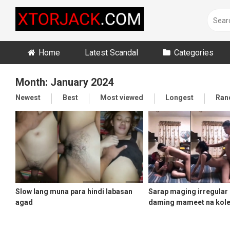
Skip
to
content
Home
Latest Scandal
Categories
Month:
January 2024
Newest
Best
Most viewed
Longest
Ran
Slow lang muna para hindi labasan
Sarap maging irregular 
agad
daming mameet na koleh