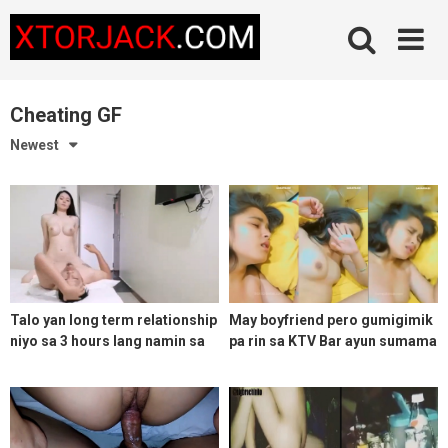
Skip
to
content
Cheating GF
Newest
Talo yan long term relationship
May boyfriend pero gumigimik
niyo sa 3 hours lang namin sa
pa rin sa KTV Bar ayun sumama
motel
sakin sa SOGO nun malasing