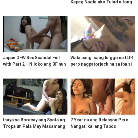
Kapag Nagluluko Tulad nitong
Nabingwit ko sa Bar
Japan OFW Sex Scandal Full
Wala pang isang linggo na LDR
with Part 2 – Niloko ang BF nun
pero nagpatorjack na sa iba si
nagpunta sa Japan at
Girl Labo
Nagpatorjack sa Relative
Inaya sa Boracay ang Syota ng
7 Year na ang Relasyon Pero
Tropa un Pala May Masamang
Nangati ka lang Tapos
Balak
Nagpakamot ka na sa iba