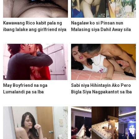
Kawawang Rico kabit pala ng
Nagalaw ko si Pinsan nun
ibang lalake ang girlfriend niya
Malasing siya Dahil Away sila
ang saklap
ng BF niya
May Boyfriend na nga
Sabi niya Hihintayin Ako Pero
Lumalandi pa sa Iba
Bigla Siya Nagpakantot sa Iba