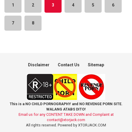
1
2
3
4
5
6
7
8
Disclaimer
Contact Us
Sitemap
This is a NO CHILD PORNOGRAPHY and NO REVENGE PORN SITE.
WALANG ATABS DITO!
Email us for any CONTENT TAKE DOWN and Complaint at
contact@xtorjack.com
All rights reserved. Powered by XTORJACK.COM