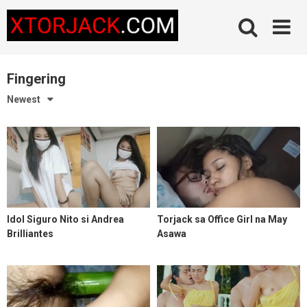
Skip
to
content
Fingering
Newest
Idol Siguro Nito si Andrea
Torjack sa Office Girl na May
Brilliantes
Asawa