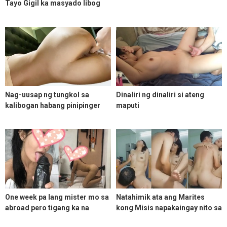
Tayo Gigil ka masyado libog
mo
Nag-uusap ng tungkol sa
Dinaliri ng dinaliri si ateng
kalibogan habang pinipinger
maputi
ang dalaga
One week pa lang mister mo sa
Natahimik ata ang Marites
abroad pero tigang ka na
kong Misis napakaingay nito sa
labas eh