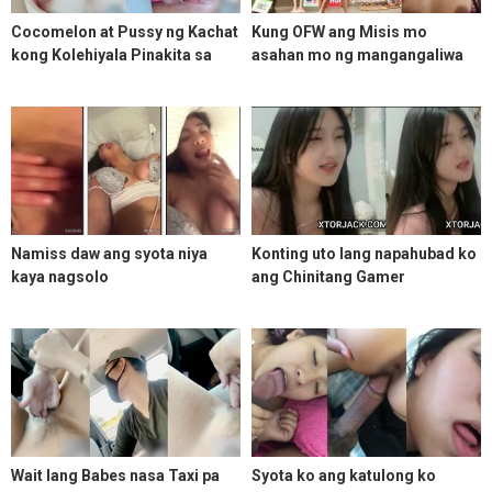
Cocomelon at Pussy ng Kachat
Kung OFW ang Misis mo
kong Kolehiyala Pinakita sa
asahan mo ng mangangaliwa
akin kapalit ng 500 sa Gcash
yan
Namiss daw ang syota niya
Konting uto lang napahubad ko
kaya nagsolo
ang Chinitang Gamer
Wait lang Babes nasa Taxi pa
Syota ko ang katulong ko