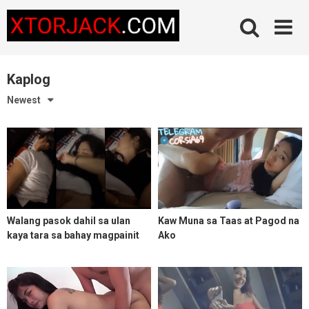
Skip
to
content
Kaplog
Newest
Walang pasok dahil sa ulan
Kaw Muna sa Taas at Pagod na
kaya tara sa bahay magpainit
Ako
tayo