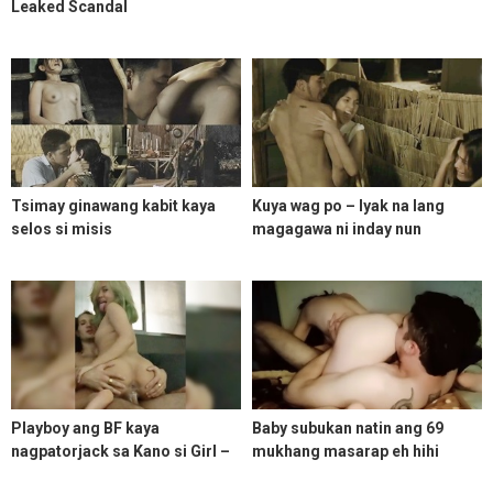
Leaked Scandal
Tsimay ginawang kabit kaya
Kuya wag po – Iyak na lang
selos si misis
magagawa ni inday nun
pinasukan siya ng boss niya
habang maliligo
Playboy ang BF kaya
Baby subukan natin ang 69
nagpatorjack sa Kano si Girl –
mukhang masarap eh hihi
Revenge Sex