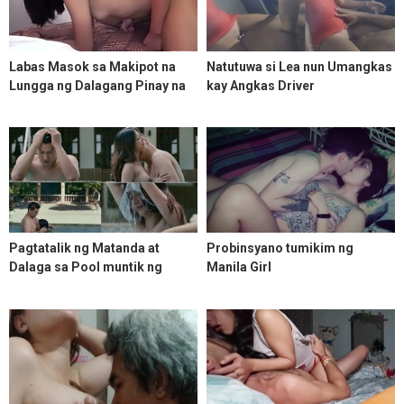
Labas Masok sa Makipot na
Natutuwa si Lea nun Umangkas
Lungga ng Dalagang Pinay na
kay Angkas Driver
Pawalk
Pagtatalik ng Matanda at
Probinsyano tumikim ng
Dalaga sa Pool muntik ng
Manila Girl
mahuli