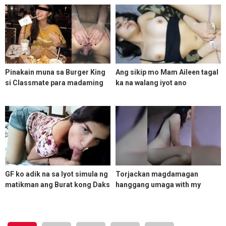
Pinakain muna sa Burger King
Ang sikip mo Mam Aileen tagal
si Classmate para madaming
ka na walang iyot ano
lakas sa Torjak
GF ko adik na sa Iyot simula ng
Torjackan magdamagan
matikman ang Burat kong Daks
hanggang umaga with my
Bestfriend Forever