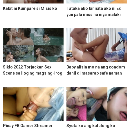
Kabit ni Kumpare si Misis ko
Tataka ako binisita ako ni Ex
yun pala miss na niya malaki
kong Burat
Siklo 2022 Torjackan Sex
Baby alisin mo na ang condom
Scene sa Ilog ng magsing-irog
dahil di masarap safe naman
ako ngayon hihi
Pinay FB Gamer Streamer
Syota ko ang katulong ko