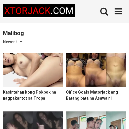
Skip
to
content
Malibog
Newest
Kasintahan kong Pokpok na
Office Goals Matorjack ang
nagpakantot sa Tropa
Batang bata na Asawa ni
Manager