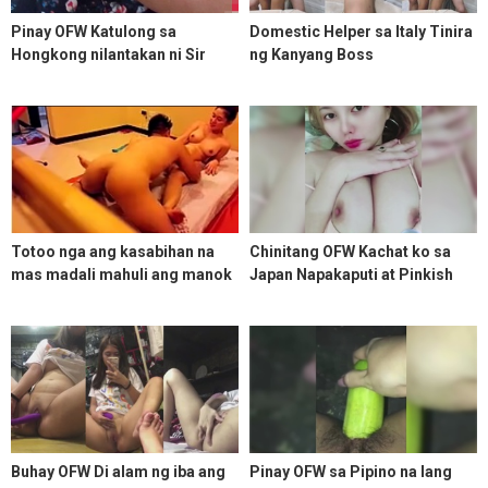
Pinay OFW Katulong sa
Domestic Helper sa Italy Tinira
Hongkong nilantakan ni Sir
ng Kanyang Boss
Totoo nga ang kasabihan na
Chinitang OFW Kachat ko sa
mas madali mahuli ang manok
Japan Napakaputi at Pinkish
na nakatali – Misis na OFW
Red pa ang Utong ang Tindi
pumatol sa kapwa pinoy sa
Singapore
Buhay OFW Di alam ng iba ang
Pinay OFW sa Pipino na lang