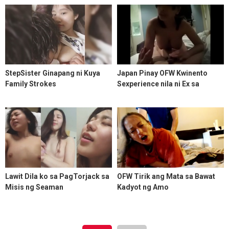
StepSister Ginapang ni Kuya
Japan Pinay OFW Kwinento
Family Strokes
Sexperience nila ni Ex sa
Bagong Lalake nya
Lawit Dila ko sa PagTorjack sa
OFW Tirik ang Mata sa Bawat
Misis ng Seaman
Kadyot ng Amo