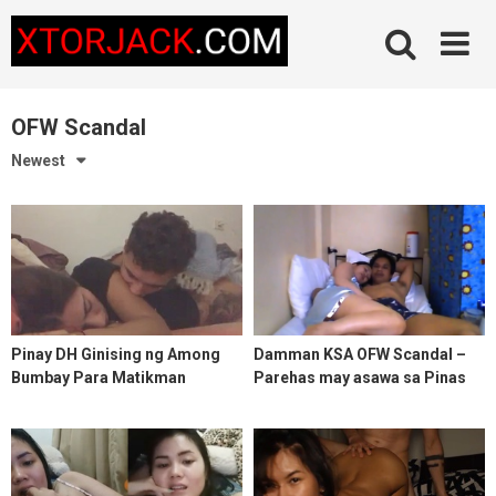
Skip
to
content
OFW Scandal
Newest
Pinay DH Ginising ng Among
Damman KSA OFW Scandal –
Bumbay Para Matikman
Parehas may asawa sa Pinas