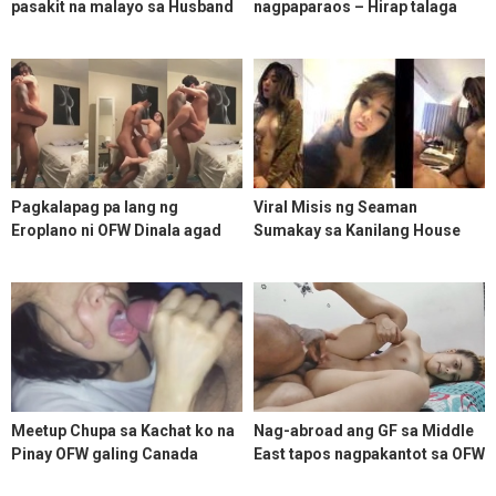
pasakit na malayo sa Husband
nagpaparaos – Hirap talaga
kaya pinger na lang muna
pag malayo sa asawa
Pagkalapag pa lang ng
Viral Misis ng Seaman
Eroplano ni OFW Dinala agad
Sumakay sa Kanilang House
ang Jowa sa Hotel at Rakrakan
Driver
ng todo sa Sex
Meetup Chupa sa Kachat ko na
Nag-abroad ang GF sa Middle
Pinay OFW galing Canada
East tapos nagpakantot sa OFW