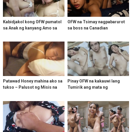
Kabidjakol kong OFW pumatol
OFW na Tsimay nagpabarurot
sa Anak ng kanyang Amo sa
sa boss na Canadian
Dubai
Patawad Honey mahina ako sa
Pinay OFW na kakauwi lang
tukso – Palusot ng Misis na
Tumirik ang mata ng
OFW
makatikim ng iyot dahil sa
sobrang tigang sa abroad