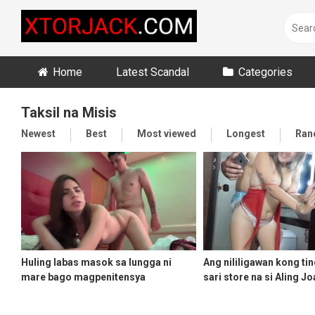
Skip
to
content
Home
Latest Scandal
Categories
Taksil na Misis
Newest
Best
Most viewed
Longest
Ran
Huling labas masok sa lungga ni
Ang nililigawan kong tin
mare bago magpenitensya
sari store na si Aling J