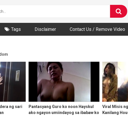
Tags
Disclaimer
Contact Us / Remove Video
dom
dera ng sari
Pantasyang Guro ko noon Hayskul
Viral Misis 
oan
ako ngayon umiindayog sa ibabaw ko
Kanilang Hou
– I can’t believe eh sarap maging
kabit