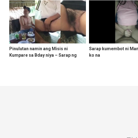
Pinulutan namin ang Misis ni
Sarap kumembot ni Mam
Kumpare sa Bday niya – Sarap ng
ko na
Tahong