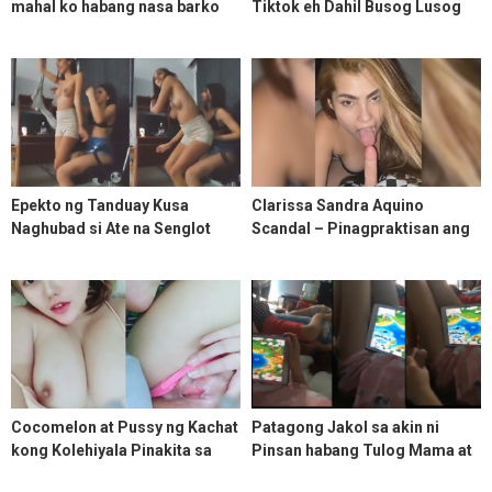
mahal ko habang nasa barko
Tiktok eh Dahil Busog Lusog
ako
Mata ko sa Cocomelon ng mga
Pinay Tiktoker
Epekto ng Tanduay Kusa
Clarissa Sandra Aquino
Naghubad si Ate na Senglot
Scandal – Pinagpraktisan ang
Dildo
Cocomelon at Pussy ng Kachat
Patagong Jakol sa akin ni
kong Kolehiyala Pinakita sa
Pinsan habang Tulog Mama at
akin kapalit ng 500 sa Gcash
Kapatid niya