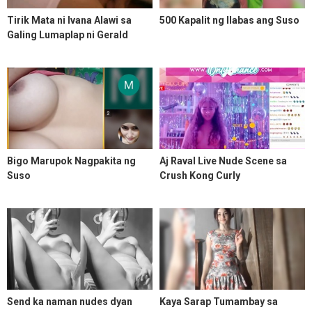
Tirik Mata ni Ivana Alawi sa
500 Kapalit ng Ilabas ang Suso
Galing Lumaplap ni Gerald
Anderson
Bigo Marupok Nagpakita ng
Aj Raval Live Nude Scene sa
Suso
Crush Kong Curly
Send ka naman nudes dyan
Kaya Sarap Tumambay sa