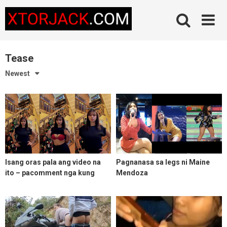
Skip
to
content
Tease
Newest
Isang oras pala ang video na
Pagnanasa sa legs ni Maine
ito – pacomment nga kung
Mendoza
kilala niyo yun chix