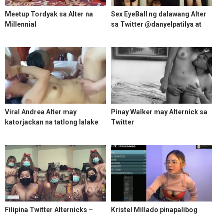
Meetup Tordyak sa Alter na
Sex EyeBall ng dalawang Alter
Millennial
sa Twitter @danyelpatilya at
@kathie609
Viral Andrea Alter may
Pinay Walker may Alternick sa
katorjackan na tatlong lalake
Twitter
4some
Filipina Twitter Alternicks –
Kristel Millado pinapalibog