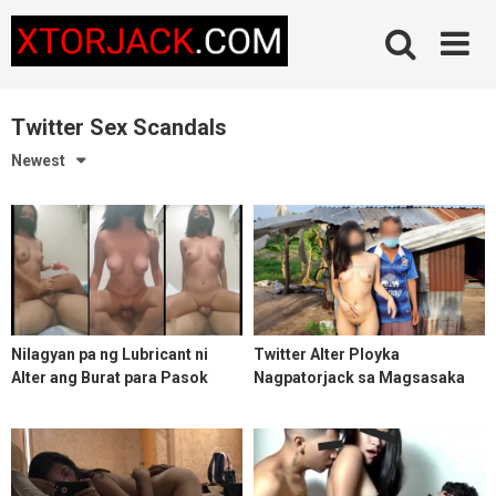
Skip
to
content
Twitter Sex Scandals
Newest
Nilagyan pa ng Lubricant ni
Twitter Alter Ployka
Alter ang Burat para Pasok
Nagpatorjack sa Magsasaka
Agad sa Puki niya