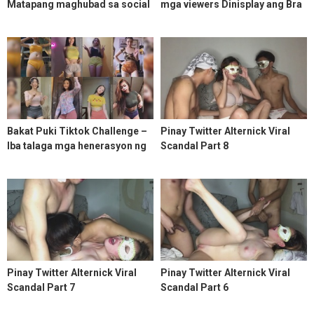
Matapang maghubad sa social
mga viewers Dinisplay ang Bra
media dahil may mask at fake
at malulusog na boobs –
account
Subscribe na kayo sa kanya
Bakat Puki Tiktok Challenge –
Pinay Twitter Alternick Viral
Iba talaga mga henerasyon ng
Scandal Part 8
milenyals
Pinay Twitter Alternick Viral
Pinay Twitter Alternick Viral
Scandal Part 7
Scandal Part 6