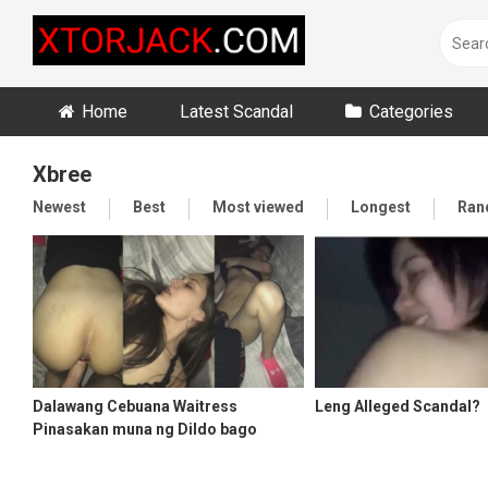
Skip
to
content
Home
Latest Scandal
Categories
Xbree
Newest
Best
Most viewed
Longest
Ran
Dalawang Cebuana Waitress
Leng Alleged Scandal?
Pinasakan muna ng Dildo bago
Binayo