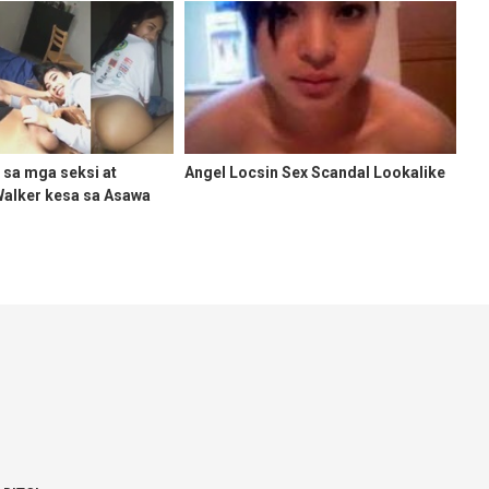
 sa mga seksi at
Angel Locsin Sex Scandal Lookalike
alker kesa sa Asawa
 na