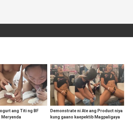
ogurt ang Titi ng BF
Demonstrate ni Ate ang Product niya
t Meryenda
kung gaano kaepektib Magpaligaya
ng Babae