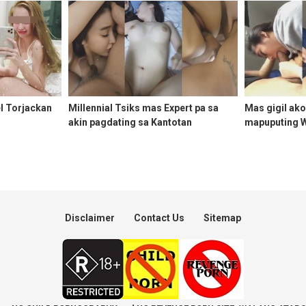
l Torjackan
Millennial Tsiks mas Expert pa sa
Mas gigil ako
akin pagdating sa Kantotan
mapuputing W
Napakasikip!
kong losyang
Disclaimer
Contact Us
Sitemap