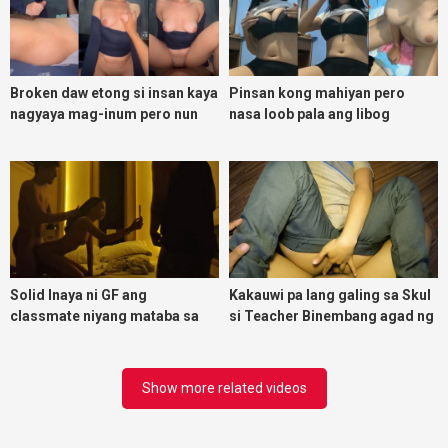
Broken daw etong si insan kaya
Pinsan kong mahiyan pero
nagyaya mag-inum pero nun
nasa loob pala ang libog
malasing ako eh bigla ako nasa
ibabaw ko na siya
Solid Inaya ni GF ang
Kakauwi pa lang galing sa Skul
classmate niyang mataba sa
si Teacher Binembang agad ng
threesome kink namin
Jowang Tambay
Show more related videos