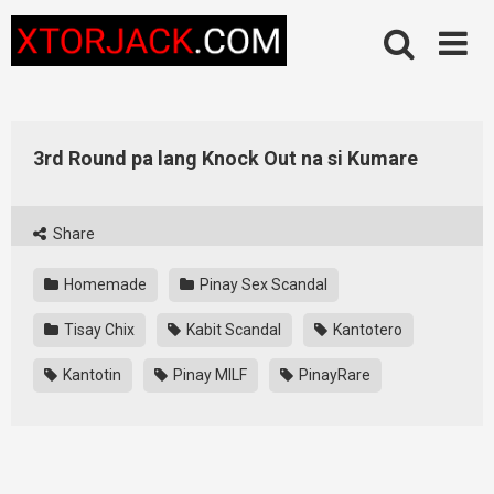
Skip
to
content
3rd Round pa lang Knock Out na si Kumare
Share
Homemade
Pinay Sex Scandal
Tisay Chix
Kabit Scandal
Kantotero
Kantotin
Pinay MILF
PinayRare