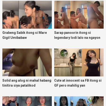
Grabeng Sabik itong si Mare
Sarap panoorin itong si
Gigil Umibabaw
legendary lodi lalo na ngayon
umuulan
Solid ang alog ni mahal habang
Cute at innocent sa FB itong si
tinitira siya patalikod
GF pero mahilig yan
magpadoggy