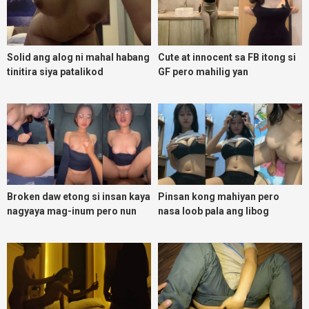
Solid ang alog ni mahal habang
Cute at innocent sa FB itong si
tinitira siya patalikod
GF pero mahilig yan
magpadoggy
Broken daw etong si insan kaya
Pinsan kong mahiyan pero
nagyaya mag-inum pero nun
nasa loob pala ang libog
malasing ako eh bigla ako nasa
ibabaw ko na siya