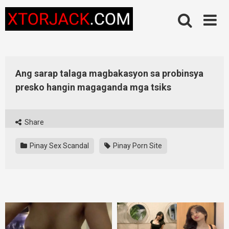
Skip
to
content
Ang sarap talaga magbakasyon sa probinsya
presko hangin magaganda mga tsiks
Share
Pinay Sex Scandal
Pinay Porn Site