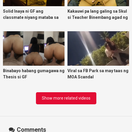
Solid Inaya ni GF ang
Kakauwi pa lang galing sa Skul
classmate niyang mataba sa
si Teacher Binembang agad ng
threesome kink namin
Jowang Tambay
Binabayo habang gumagawa ng
Viral sa FB Park sa may taas ng
Thesis si GF
MOA Scandal
Show more related videos
Comments