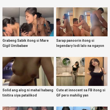
Grabeng Sabik itong si Mare
Sarap panoorin itong si
Gigil Umibabaw
legendary lodi lalo na ngayon
umuulan
Solid ang alog ni mahal habang
Cute at innocent sa FB itong si
tinitira siya patalikod
GF pero mahilig yan
magpadoggy