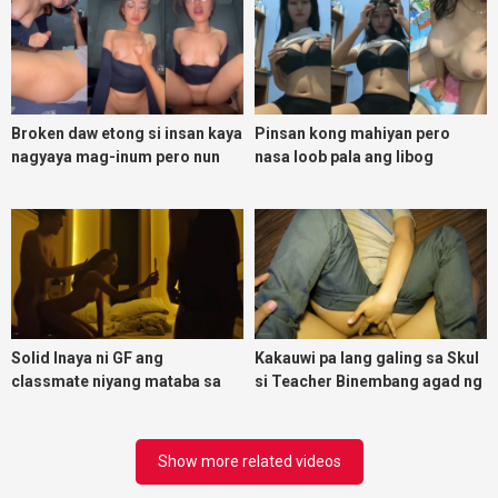
Broken daw etong si insan kaya
Pinsan kong mahiyan pero
nagyaya mag-inum pero nun
nasa loob pala ang libog
malasing ako eh bigla ako nasa
ibabaw ko na siya
Solid Inaya ni GF ang
Kakauwi pa lang galing sa Skul
classmate niyang mataba sa
si Teacher Binembang agad ng
threesome kink namin
Jowang Tambay
Show more related videos