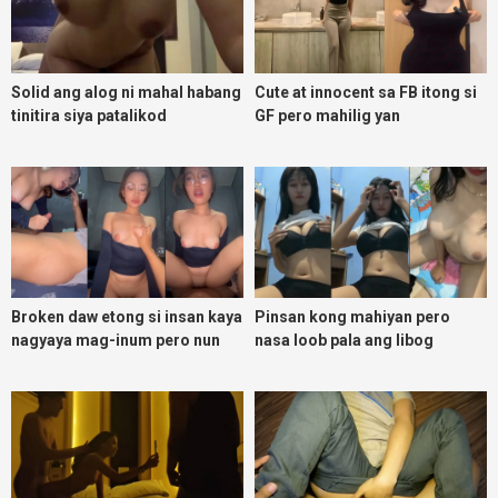
Solid ang alog ni mahal habang
Cute at innocent sa FB itong si
tinitira siya patalikod
GF pero mahilig yan
magpadoggy
Broken daw etong si insan kaya
Pinsan kong mahiyan pero
nagyaya mag-inum pero nun
nasa loob pala ang libog
malasing ako eh bigla ako nasa
ibabaw ko na siya