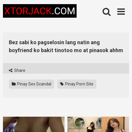
Skip
to
content
Bez sabi ko pagselosin lang natin ang
boyfriend ko bakit tinotoo mo at pinasok ahhm
Share
Pinay Sex Scandal
Pinay Porn Site