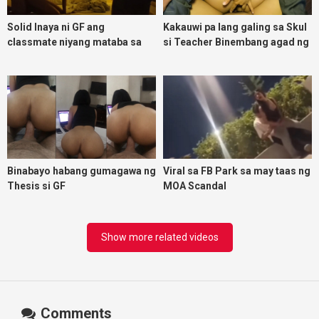
Solid Inaya ni GF ang
Kakauwi pa lang galing sa Skul
classmate niyang mataba sa
si Teacher Binembang agad ng
threesome kink namin
Jowang Tambay
Binabayo habang gumagawa ng
Viral sa FB Park sa may taas ng
Thesis si GF
MOA Scandal
Show more related videos
Comments