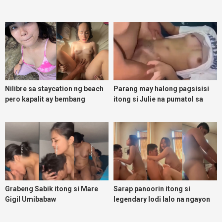
Nilibre sa staycation ng beach
Parang may halong pagsisisi
pero kapalit ay bembang
itong si Julie na pumatol sa
Daks na lalake
Grabeng Sabik itong si Mare
Sarap panoorin itong si
Gigil Umibabaw
legendary lodi lalo na ngayon
umuulan