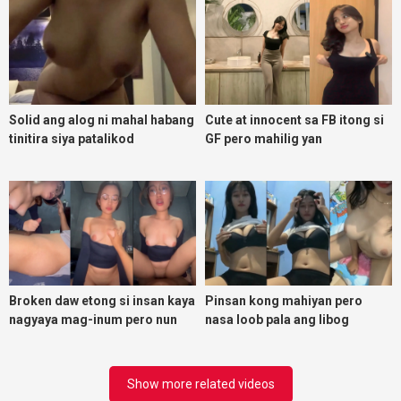
Solid ang alog ni mahal habang
Cute at innocent sa FB itong si
tinitira siya patalikod
GF pero mahilig yan
magpadoggy
Broken daw etong si insan kaya
Pinsan kong mahiyan pero
nagyaya mag-inum pero nun
nasa loob pala ang libog
malasing ako eh bigla ako nasa
ibabaw ko na siya
Show more related videos