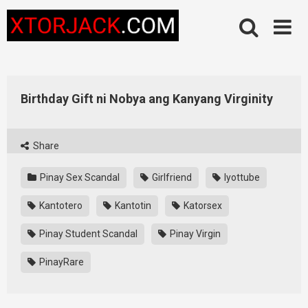
Skip
to
content
Birthday Gift ni Nobya ang Kanyang Virginity
Share
Pinay Sex Scandal
Girlfriend
Iyottube
Kantotero
Kantotin
Katorsex
Pinay Student Scandal
Pinay Virgin
PinayRare