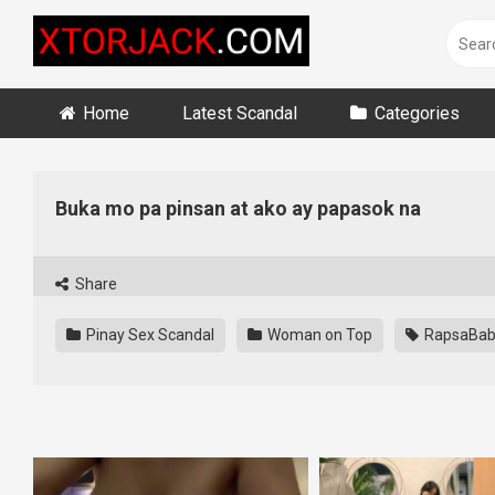
Skip
to
content
Home
Latest Scandal
Categories
Buka mo pa pinsan at ako ay papasok na
Share
Pinay Sex Scandal
Woman on Top
RapsaBa