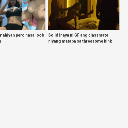
mahiyan pero nasa loob
Solid Inaya ni GF ang classmate
g
niyang mataba sa threesome kink
namin