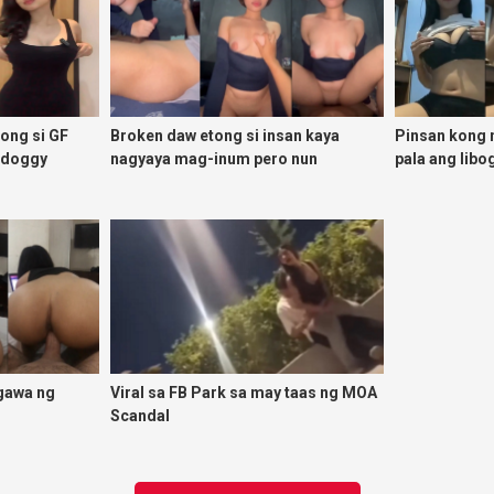
tong si GF
Broken daw etong si insan kaya
Pinsan kong 
adoggy
nagyaya mag-inum pero nun
pala ang libo
malasing ako eh bigla ako nasa
ibabaw ko na siya
gawa ng
Viral sa FB Park sa may taas ng MOA
Scandal