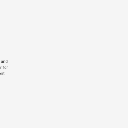
 and
r for
nt.