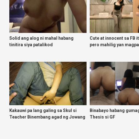
Solid ang alog ni mahal habang
Cute at innocent sa FB i
tinitira siya patalikod
pero mahilig yan magp
Kakauwi pa lang galing sa Skul si
Binabayo habang guma
Teacher Binembang agad ng Jowang
Thesis si GF
Tambay