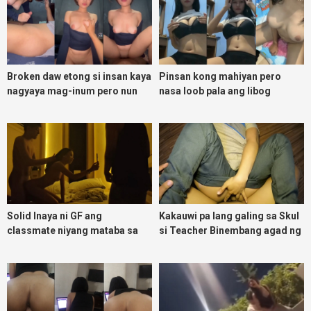
Broken daw etong si insan kaya
Pinsan kong mahiyan pero
nagyaya mag-inum pero nun
nasa loob pala ang libog
malasing ako eh bigla ako nasa
ibabaw ko na siya
Solid Inaya ni GF ang
Kakauwi pa lang galing sa Skul
classmate niyang mataba sa
si Teacher Binembang agad ng
threesome kink namin
Jowang Tambay