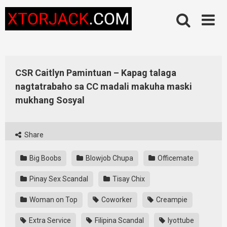
Skip
to
content
CSR Caitlyn Pamintuan – Kapag talaga
nagtatrabaho sa CC madali makuha maski
mukhang Sosyal
Share
Big Boobs
Blowjob Chupa
Officemate
Pinay Sex Scandal
Tisay Chix
Woman on Top
Coworker
Creampie
Extra Service
Filipina Scandal
Iyottube