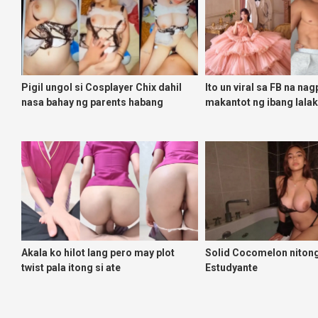
Pigil ungol si Cosplayer Chix dahil
Ito un viral sa FB na na
nasa bahay ng parents habang
makantot ng ibang lalak
kinakantot ng fren na photographer
Akala ko hilot lang pero may plot
Solid Cocomelon nitong
twist pala itong si ate
Estudyante