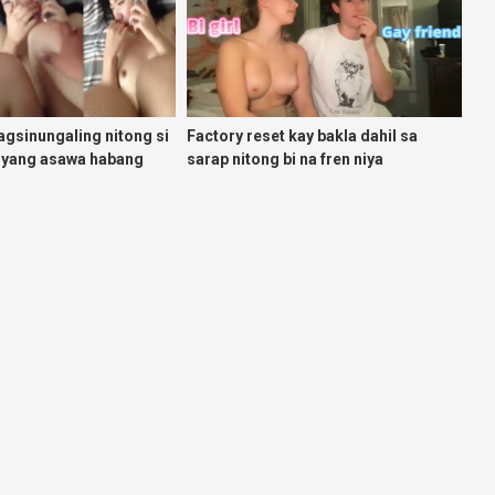
agsinungaling nitong si
Factory reset kay bakla dahil sa
anyang asawa habang
sarap nitong bi na fren niya
burat ko sa kanya