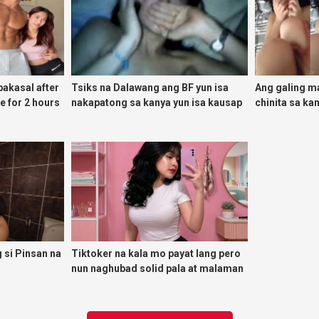
gpakasal after
Tsiks na Dalawang ang BF yun isa
Ang galing m
e for 2 hours
nakapatong sa kanya yun isa kausap
chinita sa k
niya sa CP
labas masok 
 si Pinsan na
Tiktoker na kala mo payat lang pero
nun naghubad solid pala at malaman