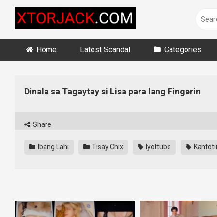
Skip
to
content
Home
Latest Scandal
Categories
Dinala sa Tagaytay si Lisa para lang Fingerin
Share
Ibang Lahi
Tisay Chix
Iyottube
Kantoti