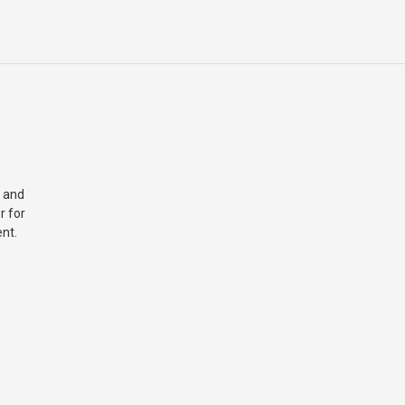
 and
r for
nt.