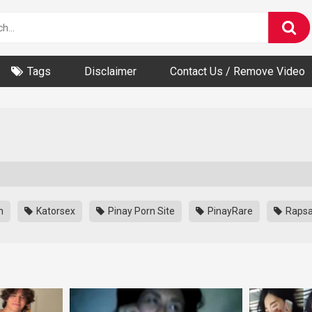
Tags
Disclaimer
Contact Us / Remove Video
n
Katorsex
Pinay Porn Site
PinayRare
Raps