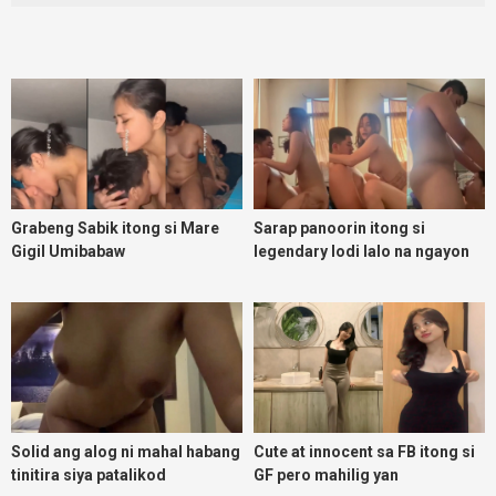
Grabeng Sabik itong si Mare
Sarap panoorin itong si
Gigil Umibabaw
legendary lodi lalo na ngayon
umuulan
Solid ang alog ni mahal habang
Cute at innocent sa FB itong si
tinitira siya patalikod
GF pero mahilig yan