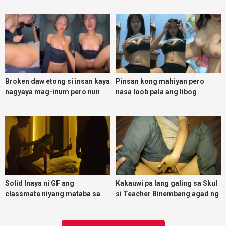
magpadoggy
Broken daw etong si insan kaya
Pinsan kong mahiyan pero
nagyaya mag-inum pero nun
nasa loob pala ang libog
malasing ako eh bigla ako nasa
ibabaw ko na siya
Solid Inaya ni GF ang
Kakauwi pa lang galing sa Skul
classmate niyang mataba sa
si Teacher Binembang agad ng
threesome kink namin
Jowang Tambay