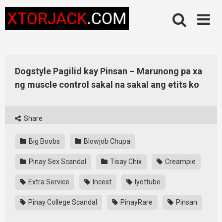
Skip
to
content
Dogstyle Pagilid kay Pinsan – Marunong pa xa
ng muscle control sakal na sakal ang etits ko
Share
Big Boobs
Blowjob Chupa
Pinay Sex Scandal
Tisay Chix
Creampie
Extra Service
Incest
Iyottube
Pinay College Scandal
PinayRare
Pinsan