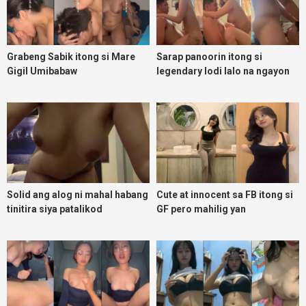
Grabeng Sabik itong si Mare
Sarap panoorin itong si
Gigil Umibabaw
legendary lodi lalo na ngayon
umuulan
Solid ang alog ni mahal habang
Cute at innocent sa FB itong si
tinitira siya patalikod
GF pero mahilig yan
magpadoggy