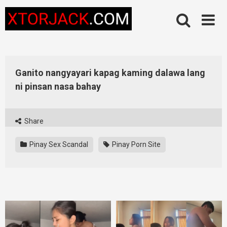
Skip
to
content
Ganito nangyayari kapag kaming dalawa lang
ni pinsan nasa bahay
Share
Pinay Sex Scandal
Pinay Porn Site