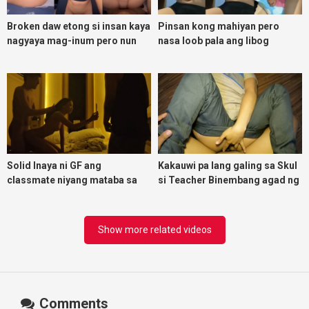
Broken daw etong si insan kaya
Pinsan kong mahiyan pero
nagyaya mag-inum pero nun
nasa loob pala ang libog
malasing ako eh bigla ako nasa
ibabaw ko na siya
Solid Inaya ni GF ang
Kakauwi pa lang galing sa Skul
classmate niyang mataba sa
si Teacher Binembang agad ng
threesome kink namin
Jowang Tambay
Show more related videos
Comments