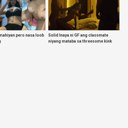
mahiyan pero nasa loob
Solid Inaya ni GF ang classmate
g
niyang mataba sa threesome kink
namin