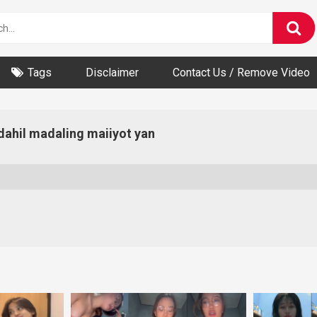
Tags
Disclaimer
Contact Us / Remove Video
dahil madaling maiiyot yan