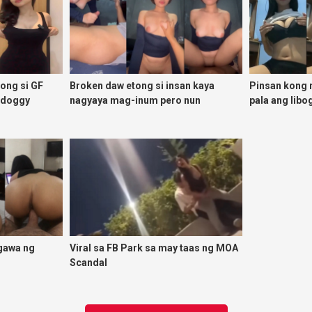
tong si GF
Broken daw etong si insan kaya
Pinsan kong 
adoggy
nagyaya mag-inum pero nun
pala ang libo
malasing ako eh bigla ako nasa
ibabaw ko na siya
gawa ng
Viral sa FB Park sa may taas ng MOA
Scandal