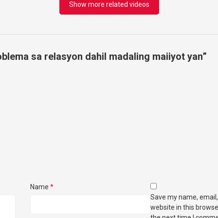
Show more related videos
blema sa relasyon dahil madaling maiiyot yan
”
Name
*
Save my name, email,
website in this browse
the next time I comme