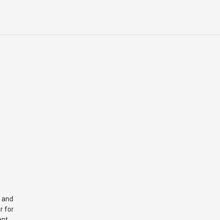
 and
r for
nt.