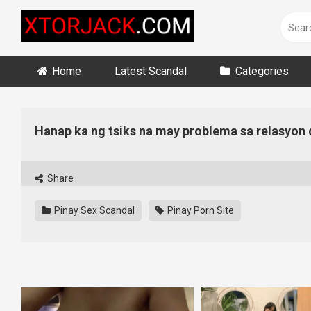
Skip
to
content
Home
Latest Scandal
Categories
Hanap ka ng tsiks na may problema sa relasyon 
Share
Pinay Sex Scandal
Pinay Porn Site