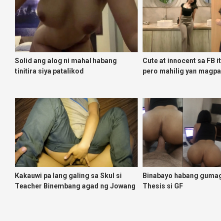
Solid ang alog ni mahal habang
Cute at innocent sa FB i
tinitira siya patalikod
pero mahilig yan magp
Kakauwi pa lang galing sa Skul si
Binabayo habang guma
Teacher Binembang agad ng Jowang
Thesis si GF
Tambay