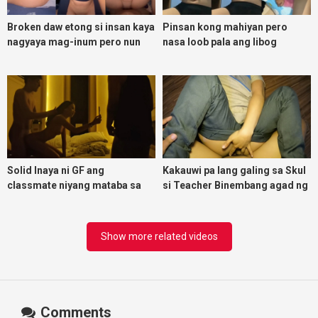
Broken daw etong si insan kaya
Pinsan kong mahiyan pero
nagyaya mag-inum pero nun
nasa loob pala ang libog
malasing ako eh bigla ako nasa
ibabaw ko na siya
Solid Inaya ni GF ang
Kakauwi pa lang galing sa Skul
classmate niyang mataba sa
si Teacher Binembang agad ng
threesome kink namin
Jowang Tambay
Show more related videos
Comments