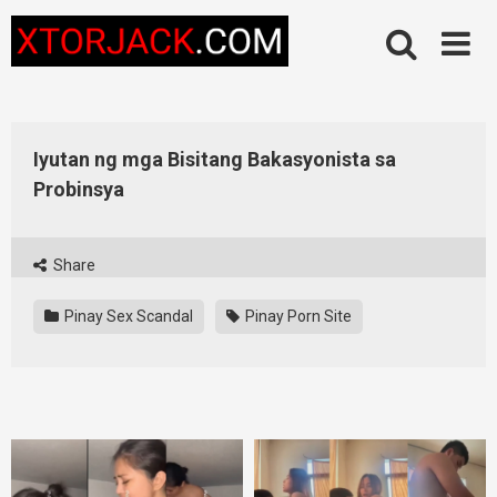
Skip
to
content
Iyutan ng mga Bisitang Bakasyonista sa
Probinsya
Share
Pinay Sex Scandal
Pinay Porn Site