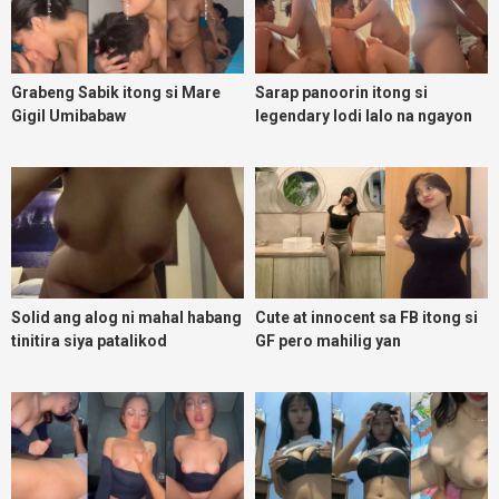
Grabeng Sabik itong si Mare
Sarap panoorin itong si
Gigil Umibabaw
legendary lodi lalo na ngayon
umuulan
Solid ang alog ni mahal habang
Cute at innocent sa FB itong si
tinitira siya patalikod
GF pero mahilig yan
magpadoggy