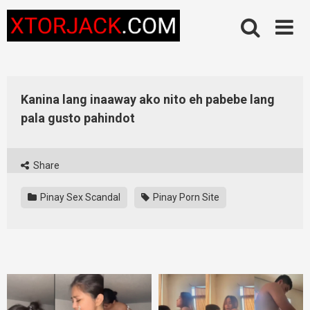
Skip
to
content
Kanina lang inaaway ako nito eh pabebe lang
pala gusto pahindot
Share
Pinay Sex Scandal
Pinay Porn Site