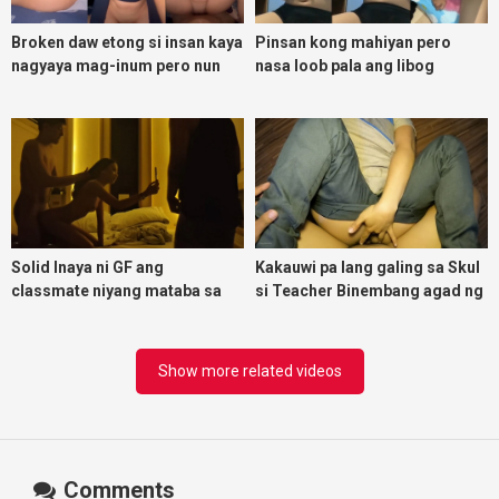
Broken daw etong si insan kaya
Pinsan kong mahiyan pero
nagyaya mag-inum pero nun
nasa loob pala ang libog
malasing ako eh bigla ako nasa
ibabaw ko na siya
Solid Inaya ni GF ang
Kakauwi pa lang galing sa Skul
classmate niyang mataba sa
si Teacher Binembang agad ng
threesome kink namin
Jowang Tambay
Show more related videos
Comments