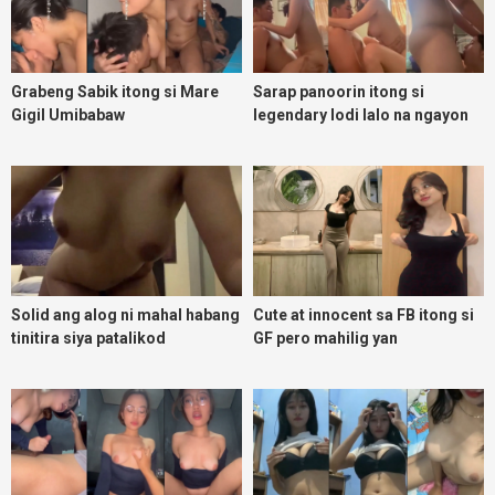
Grabeng Sabik itong si Mare
Sarap panoorin itong si
Gigil Umibabaw
legendary lodi lalo na ngayon
umuulan
Solid ang alog ni mahal habang
Cute at innocent sa FB itong si
tinitira siya patalikod
GF pero mahilig yan
magpadoggy