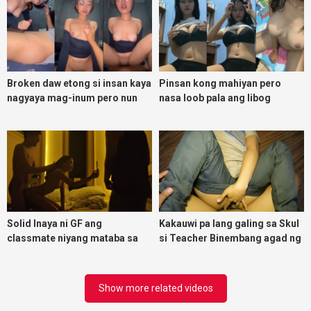
Broken daw etong si insan kaya
Pinsan kong mahiyan pero
nagyaya mag-inum pero nun
nasa loob pala ang libog
malasing ako eh bigla ako nasa
ibabaw ko na siya
Solid Inaya ni GF ang
Kakauwi pa lang galing sa Skul
classmate niyang mataba sa
si Teacher Binembang agad ng
threesome kink namin
Jowang Tambay
Show more related videos