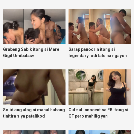
Grabeng Sabik itong si Mare
Sarap panoorin itong si
Gigil Umibabaw
legendary lodi lalo na ngayon
umuulan
Solid ang alog ni mahal habang
Cute at innocent sa FB itong si
tinitira siya patalikod
GF pero mahilig yan
magpadoggy