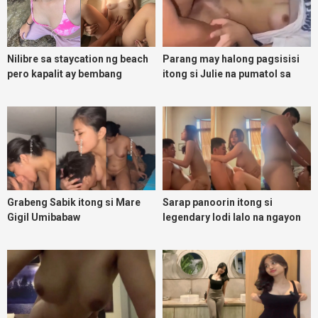
Nilibre sa staycation ng beach
Parang may halong pagsisisi
pero kapalit ay bembang
itong si Julie na pumatol sa
Daks na lalake
Grabeng Sabik itong si Mare
Sarap panoorin itong si
Gigil Umibabaw
legendary lodi lalo na ngayon
umuulan