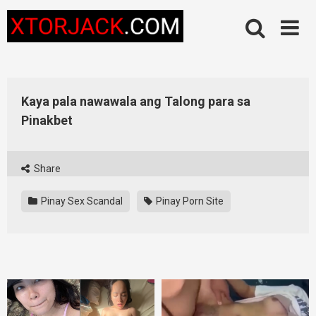
Skip
to
content
Kaya pala nawawala ang Talong para sa
Pinakbet
Share
Pinay Sex Scandal
Pinay Porn Site