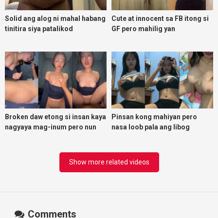
Solid ang alog ni mahal habang
Cute at innocent sa FB itong si
tinitira siya patalikod
GF pero mahilig yan
magpadoggy
Broken daw etong si insan kaya
Pinsan kong mahiyan pero
nagyaya mag-inum pero nun
nasa loob pala ang libog
malasing ako eh bigla ako nasa
ibabaw ko na siya
Show more related videos
Comments