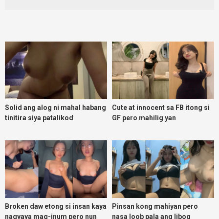
Solid ang alog ni mahal habang
Cute at innocent sa FB itong si
tinitira siya patalikod
GF pero mahilig yan
magpadoggy
Broken daw etong si insan kaya
Pinsan kong mahiyan pero
nagyaya mag-inum pero nun
nasa loob pala ang libog