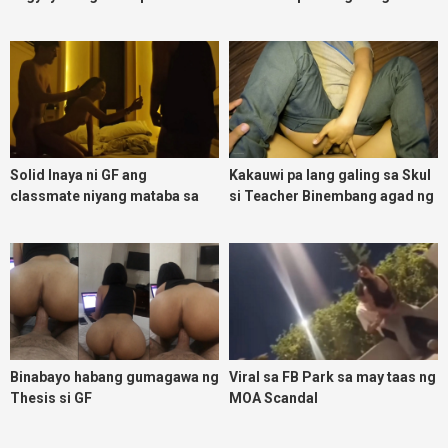
malasing ako eh bigla ako nasa
ibabaw ko na siya
Solid Inaya ni GF ang
Kakauwi pa lang galing sa Skul
classmate niyang mataba sa
si Teacher Binembang agad ng
threesome kink namin
Jowang Tambay
Binabayo habang gumagawa ng
Viral sa FB Park sa may taas ng
Thesis si GF
MOA Scandal