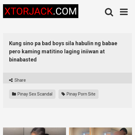
Skip
to
content
Kung sino pa bad boys sila habulin ng babae
pero kaming matitino laging iniiwan at
binabasted
Share
Pinay Sex Scandal
Pinay Porn Site