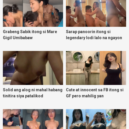
Grabeng Sabik itong si Mare
Sarap panoorin itong si
Gigil Umibabaw
legendary lodi lalo na ngayon
umuulan
Solid ang alog ni mahal habang
Cute at innocent sa FB itong si
tinitira siya patalikod
GF pero mahilig yan
magpadoggy