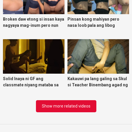
Broken daw etong si insan kaya
Pinsan kong mahiyan pero
nagyaya mag-inum pero nun
nasa loob pala ang libog
malasing ako eh bigla ako nasa
ibabaw ko na siya
Solid Inaya ni GF ang
Kakauwi pa lang galing sa Skul
classmate niyang mataba sa
si Teacher Binembang agad ng
threesome kink namin
Jowang Tambay
Show more related videos