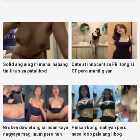
Solid ang alog ni mahal habang
Cute at innocent sa FB itong si
tinitira siya patalikod
GF pero mahilig yan
magpadoggy
Broken daw etong si insan kaya
Pinsan kong mahiyan pero
nagyaya mag-inum pero nun
nasa loob pala ang libog