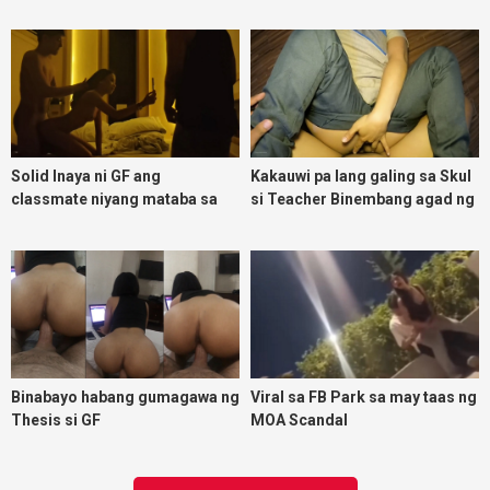
malasing ako eh bigla ako nasa
ibabaw ko na siya
Solid Inaya ni GF ang
Kakauwi pa lang galing sa Skul
classmate niyang mataba sa
si Teacher Binembang agad ng
threesome kink namin
Jowang Tambay
Binabayo habang gumagawa ng
Viral sa FB Park sa may taas ng
Thesis si GF
MOA Scandal