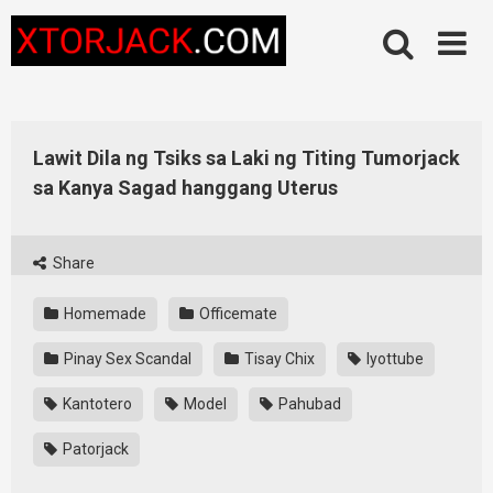
Skip
to
content
Lawit Dila ng Tsiks sa Laki ng Titing Tumorjack
sa Kanya Sagad hanggang Uterus
Share
Homemade
Officemate
Pinay Sex Scandal
Tisay Chix
Iyottube
Kantotero
Model
Pahubad
Patorjack