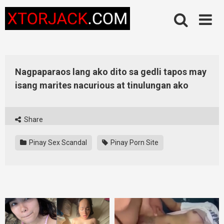
Skip
to
content
Nagpaparaos lang ako dito sa gedli tapos may
isang marites nacurious at tinulungan ako
Share
Pinay Sex Scandal
Pinay Porn Site