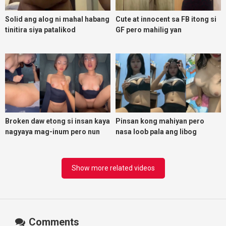
Solid ang alog ni mahal habang
Cute at innocent sa FB itong si
tinitira siya patalikod
GF pero mahilig yan
magpadoggy
Broken daw etong si insan kaya
Pinsan kong mahiyan pero
nagyaya mag-inum pero nun
nasa loob pala ang libog
malasing ako eh bigla ako nasa
ibabaw ko na siya
Show more related videos
Comments