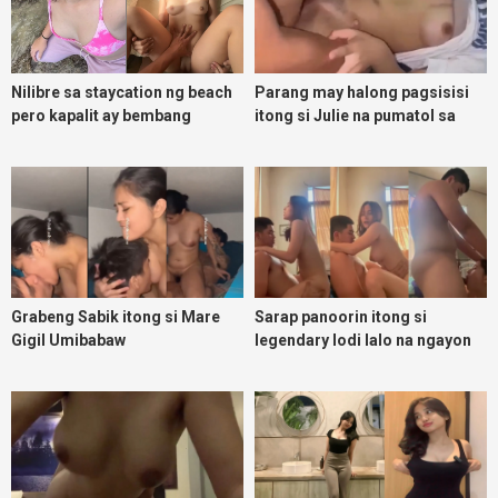
Nilibre sa staycation ng beach
Parang may halong pagsisisi
pero kapalit ay bembang
itong si Julie na pumatol sa
Daks na lalake
Grabeng Sabik itong si Mare
Sarap panoorin itong si
Gigil Umibabaw
legendary lodi lalo na ngayon
umuulan