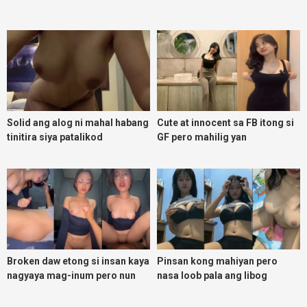
Solid ang alog ni mahal habang
Cute at innocent sa FB itong si
tinitira siya patalikod
GF pero mahilig yan
magpadoggy
Broken daw etong si insan kaya
Pinsan kong mahiyan pero
nagyaya mag-inum pero nun
nasa loob pala ang libog
malasing ako eh bigla ako nasa
ibabaw ko na siya