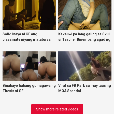
Solid Inaya ni GF ang
Kakauwi pa lang galing sa Skul
classmate niyang mataba sa
si Teacher Binembang agad ng
threesome kink namin
Jowang Tambay
Binabayo habang gumagawa ng
Viral sa FB Park sa may taas ng
Thesis si GF
MOA Scandal
Show more related videos