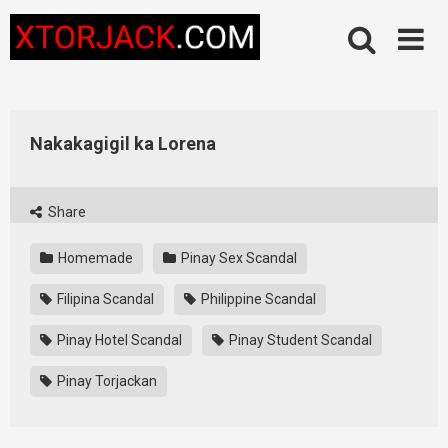
Skip
to
content
Nakakagigil ka Lorena
Share
Homemade
Pinay Sex Scandal
Filipina Scandal
Philippine Scandal
Pinay Hotel Scandal
Pinay Student Scandal
Pinay Torjackan