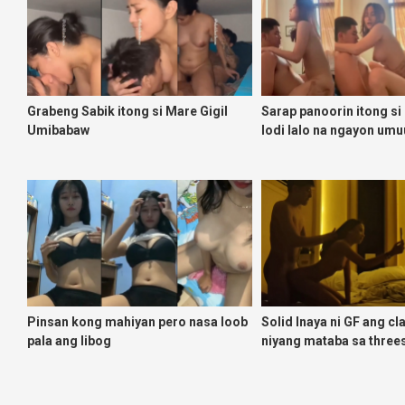
Grabeng Sabik itong si Mare Gigil
Sarap panoorin itong si
Umibabaw
lodi lalo na ngayon umu
Pinsan kong mahiyan pero nasa loob
Solid Inaya ni GF ang c
pala ang libog
niyang mataba sa three
namin