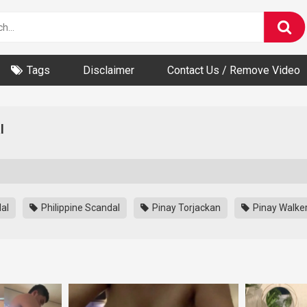
Tags
Disclaimer
Contact Us / Remove Video
l
dal
Philippine Scandal
Pinay Torjackan
Pinay Walke