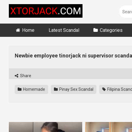
Skip
to
content
Home
Latest Scandal
Categories
Newbie employee tinorjack ni supervisor scanda
Share
Homemade
Pinay Sex Scandal
Filipina Scan