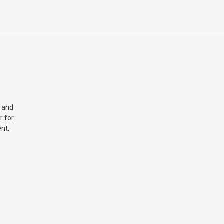
 and
r for
nt.