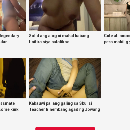
 legendary
Solid ang alog ni mahal habang
Cute at innoc
ulan
tinitira siya patalikod
pero mahili
lassmate
Kakauwi pa lang galing sa Skul si
some kink
Teacher Binembang agad ng Jowang
Tambay