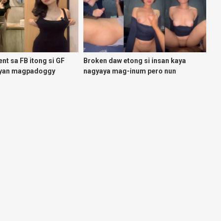
ent sa FB itong si GF
Broken daw etong si insan kaya
g yan magpadoggy
nagyaya mag-inum pero nun
malasing ako eh bigla ako nasa
ibabaw ko na siya