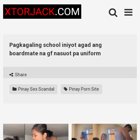
Skip
to
content
Pagkagaling school iniyot agad ang
boardmate na gf nasuot pa uniform
Share
Pinay Sex Scandal
Pinay Porn Site