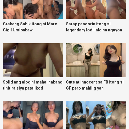
Grabeng Sabik itong si Mare
Sarap panoorin itong si
Gigil Umibabaw
legendary lodi lalo na ngayon
umuulan
Solid ang alog ni mahal habang
Cute at innocent sa FB itong si
tinitira siya patalikod
GF pero mahilig yan
magpadoggy