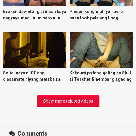
Broken daw etong si insan kaya
Pinsan kong mahiyan pero
nagyaya mag-inum pero nun
nasa loob pala ang libog
malasing ako eh bigla ako nasa
ibabaw ko na siya
Solid Inaya ni GF ang
Kakauwi pa lang galing sa Skul
classmate niyang mataba sa
si Teacher Binembang agad ng
threesome kink namin
Jowang Tambay
Show more related videos
Comments