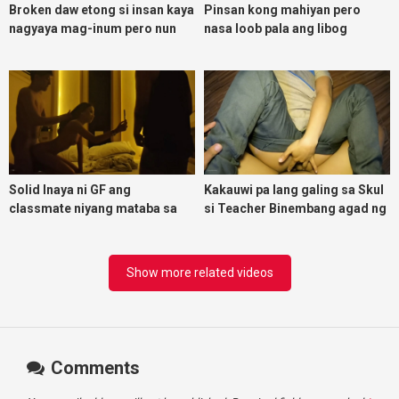
Broken daw etong si insan kaya
Pinsan kong mahiyan pero
nagyaya mag-inum pero nun
nasa loob pala ang libog
malasing ako eh bigla ako nasa
ibabaw ko na siya
Solid Inaya ni GF ang
Kakauwi pa lang galing sa Skul
classmate niyang mataba sa
si Teacher Binembang agad ng
threesome kink namin
Jowang Tambay
Show more related videos
Comments