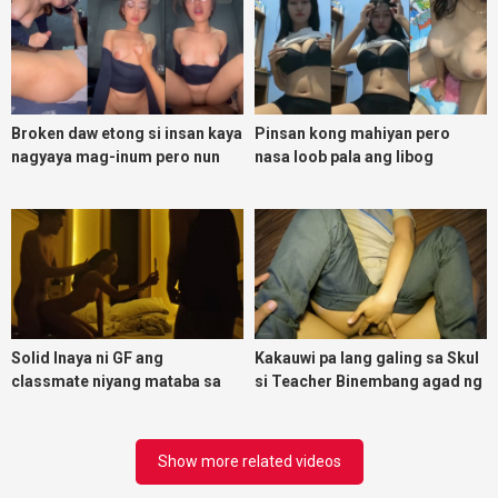
Broken daw etong si insan kaya
Pinsan kong mahiyan pero
nagyaya mag-inum pero nun
nasa loob pala ang libog
malasing ako eh bigla ako nasa
ibabaw ko na siya
Solid Inaya ni GF ang
Kakauwi pa lang galing sa Skul
classmate niyang mataba sa
si Teacher Binembang agad ng
threesome kink namin
Jowang Tambay
Show more related videos