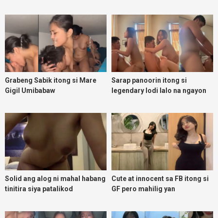
Grabeng Sabik itong si Mare
Sarap panoorin itong si
Gigil Umibabaw
legendary lodi lalo na ngayon
umuulan
Solid ang alog ni mahal habang
Cute at innocent sa FB itong si
tinitira siya patalikod
GF pero mahilig yan
magpadoggy