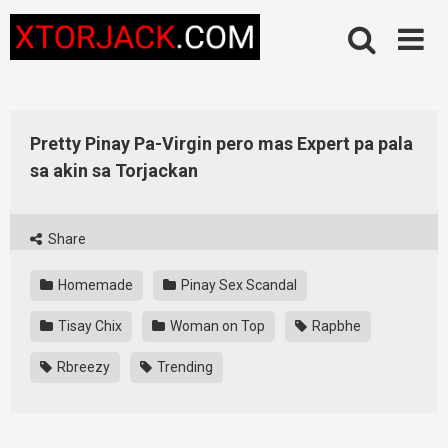
Skip
to
content
Pretty Pinay Pa-Virgin pero mas Expert pa pala
sa akin sa Torjackan
Share
Homemade
Pinay Sex Scandal
Tisay Chix
Woman on Top
Rapbhe
Rbreezy
Trending