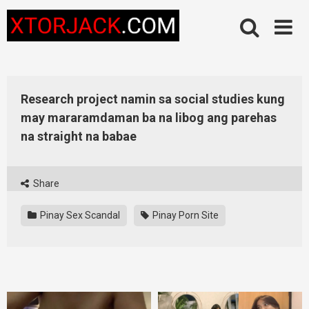
Skip
to
content
Research project namin sa social studies kung
may mararamdaman ba na libog ang parehas
na straight na babae
Share
Pinay Sex Scandal
Pinay Porn Site