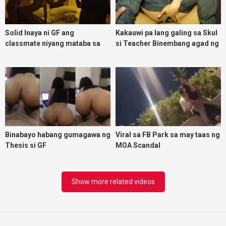
Solid Inaya ni GF ang
Kakauwi pa lang galing sa Skul
classmate niyang mataba sa
si Teacher Binembang agad ng
threesome kink namin
Jowang Tambay
Binabayo habang gumagawa ng
Viral sa FB Park sa may taas ng
Thesis si GF
MOA Scandal
Show more related videos