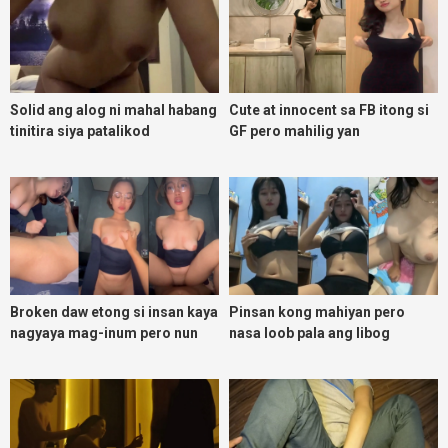
Solid ang alog ni mahal habang
Cute at innocent sa FB itong si
tinitira siya patalikod
GF pero mahilig yan
magpadoggy
Broken daw etong si insan kaya
Pinsan kong mahiyan pero
nagyaya mag-inum pero nun
nasa loob pala ang libog
malasing ako eh bigla ako nasa
ibabaw ko na siya