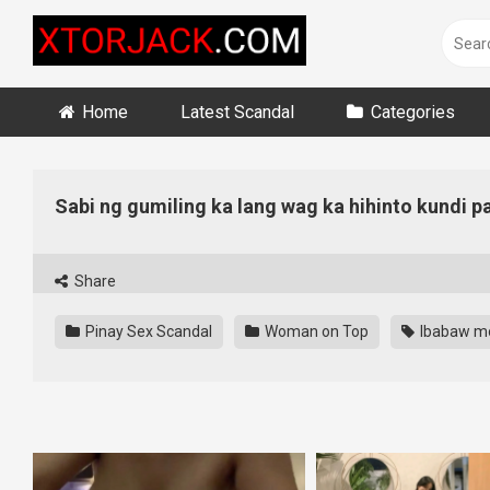
Skip
to
content
Home
Latest Scandal
Categories
Sabi ng gumiling ka lang wag ka hihinto kundi 
Share
Pinay Sex Scandal
Woman on Top
Ibabaw m