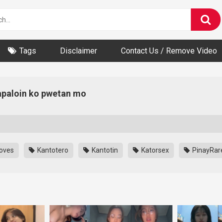
Tags
Disclaimer
Contact Us / Remove Video
papaloin ko pwetan mo
oves
Kantotero
Kantotin
Katorsex
PinayRar