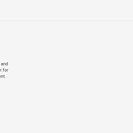
 and
r for
nt.