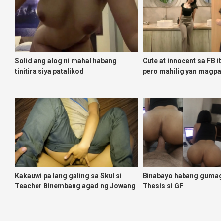
Solid ang alog ni mahal habang
Cute at innocent sa FB i
tinitira siya patalikod
pero mahilig yan magp
Kakauwi pa lang galing sa Skul si
Binabayo habang guma
Teacher Binembang agad ng Jowang
Thesis si GF
Tambay