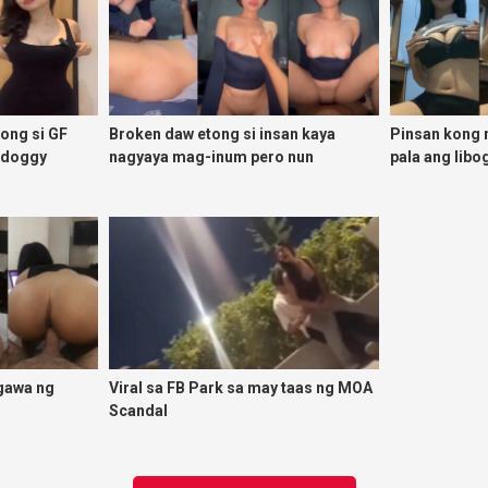
tong si GF
Broken daw etong si insan kaya
Pinsan kong 
adoggy
nagyaya mag-inum pero nun
pala ang libo
malasing ako eh bigla ako nasa
ibabaw ko na siya
gawa ng
Viral sa FB Park sa may taas ng MOA
Scandal