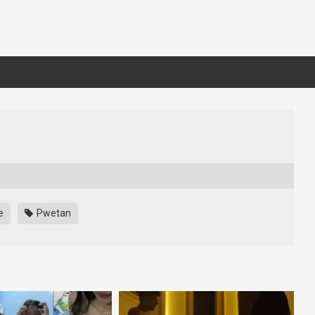
e
Pwetan