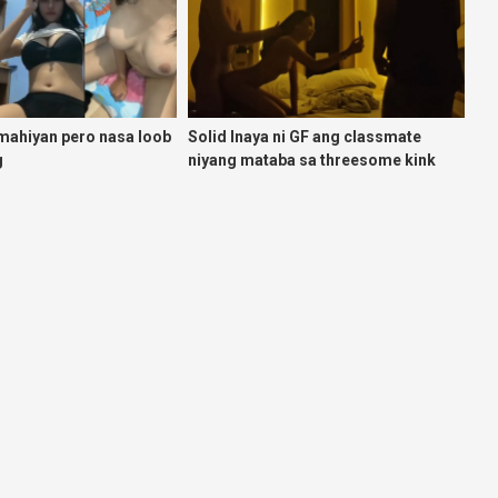
mahiyan pero nasa loob
Solid Inaya ni GF ang classmate
g
niyang mataba sa threesome kink
namin