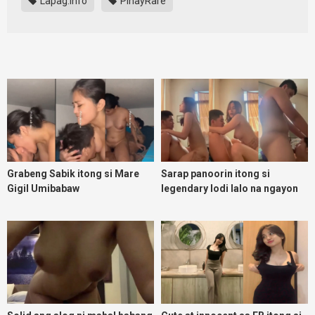
Lapag.info
PinayRare
Grabeng Sabik itong si Mare
Sarap panoorin itong si
Gigil Umibabaw
legendary lodi lalo na ngayon
umuulan