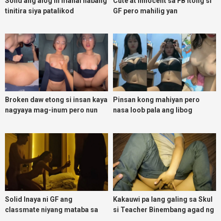
Solid ang alog ni mahal habang
Cute at innocent sa FB itong si
tinitira siya patalikod
GF pero mahilig yan
magpadoggy
Broken daw etong si insan kaya
Pinsan kong mahiyan pero
nagyaya mag-inum pero nun
nasa loob pala ang libog
malasing ako eh bigla ako nasa
ibabaw ko na siya
Solid Inaya ni GF ang
Kakauwi pa lang galing sa Skul
classmate niyang mataba sa
si Teacher Binembang agad ng
threesome kink namin
Jowang Tambay