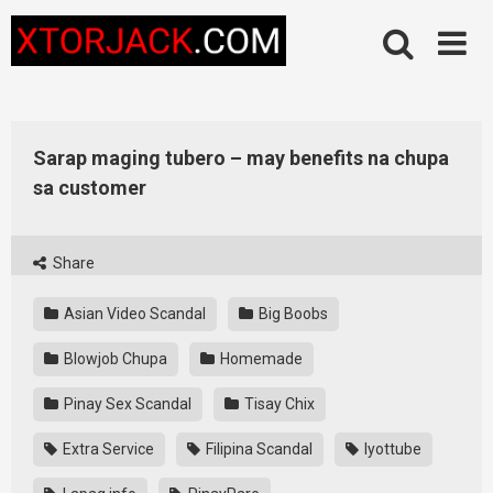
Skip
to
content
Sarap maging tubero – may benefits na chupa
sa customer
Share
Asian Video Scandal
Big Boobs
Blowjob Chupa
Homemade
Pinay Sex Scandal
Tisay Chix
Extra Service
Filipina Scandal
Iyottube