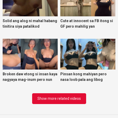
Solid ang alog ni mahal habang
Cute at innocent sa FB itong si
tinitira siya patalikod
GF pero mahilig yan
magpadoggy
Broken daw etong si insan kaya
Pinsan kong mahiyan pero
nagyaya mag-inum pero nun
nasa loob pala ang libog
malasing ako eh bigla ako nasa
ibabaw ko na siya
Show more related videos