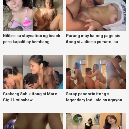
Nilibre sa staycation ng beach
Parang may halong pagsisisi
pero kapalit ay bembang
itong si Julie na pumatol sa
Daks na lalake
Grabeng Sabik itong si Mare
Sarap panoorin itong si
Gigil Umibabaw
legendary lodi lalo na ngayon
umuulan