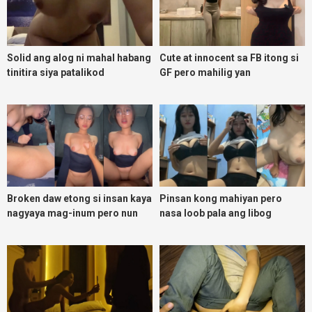
Solid ang alog ni mahal habang
Cute at innocent sa FB itong si
tinitira siya patalikod
GF pero mahilig yan
magpadoggy
Broken daw etong si insan kaya
Pinsan kong mahiyan pero
nagyaya mag-inum pero nun
nasa loob pala ang libog
malasing ako eh bigla ako nasa
ibabaw ko na siya