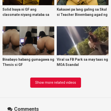
Solid Inaya ni GF ang
Kakauwi pa lang galing sa Skul
classmate niyang mataba sa
si Teacher Binembang agad ng
threesome kink namin
Jowang Tambay
Binabayo habang gumagawa ng
Viral sa FB Park sa may taas ng
Thesis si GF
MOA Scandal
Show more related videos
Comments