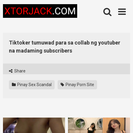
Skip
to
content
Tiktoker tumuwad para sa collab ng youtuber
na madaming subscribers
Share
Pinay Sex Scandal
Pinay Porn Site