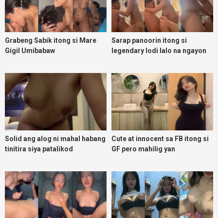
Grabeng Sabik itong si Mare
Sarap panoorin itong si
Gigil Umibabaw
legendary lodi lalo na ngayon
umuulan
Solid ang alog ni mahal habang
Cute at innocent sa FB itong si
tinitira siya patalikod
GF pero mahilig yan
magpadoggy