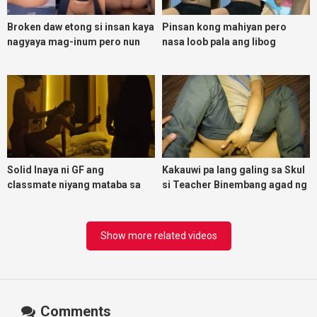
Broken daw etong si insan kaya
Pinsan kong mahiyan pero
nagyaya mag-inum pero nun
nasa loob pala ang libog
malasing ako eh bigla ako nasa
ibabaw ko na siya
Solid Inaya ni GF ang
Kakauwi pa lang galing sa Skul
classmate niyang mataba sa
si Teacher Binembang agad ng
threesome kink namin
Jowang Tambay
Show more related videos
Comments