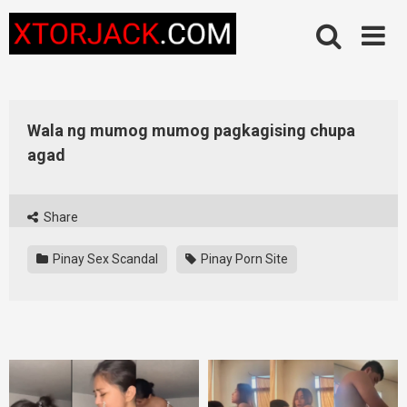
Skip
to
content
Wala ng mumog mumog pagkagising chupa
agad
Share
Pinay Sex Scandal
Pinay Porn Site